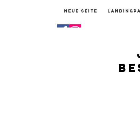
Neue Seite
Landingp
DELIVERY AREAS DÜSSELDORF &
SURROUNDINGS
Be
Select flower