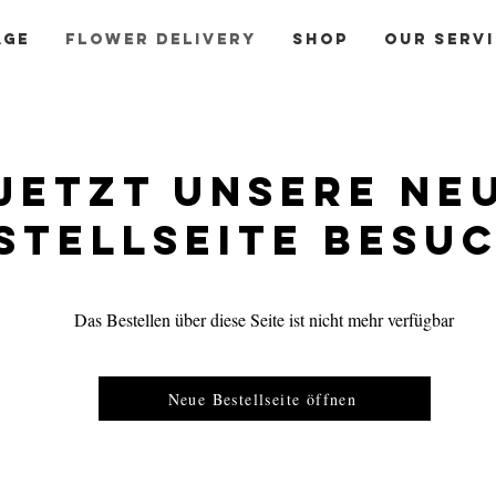
age
Flower delivery
Shop
our serv
Rdlv.de works that easy!
1
2
Jetzt unsere ne
stellseite besu
Das Bestellen über diese Seite ist nicht mehr verfügbar
Select time & day
Pay
s & gifts
& Enter data
hav
del
Neue Bestellseite öffnen
Order flowers & plants online on request, shipping today