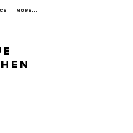
Log In
ice
More...
3
ue
chen
 and
e it
ivered